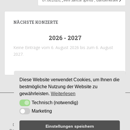
01.06.2020, „Veni Sancte Spiritu“, Ganderkesee
NÄCHSTE KONZERTE
2026 - 2027
Keine Einträge vom 6. August 2026 bis zum 6. August
2027.
Diese Website verwendet Cookies, um Ihnen die
bestmögliche Nutzung der Website zu
gewährleisten.
Weiterlesen
IMPRESSUM
DATENSCHUTZERKLÄRUNG
Technisch (notwendig)
Technisch (notwendig)
Marketing
Marketing
COOKIE-RICHTLINIE (EU)
Diese Website ist durch reCAPTCHA geschützt und es gelten die
Einstellungen speichern