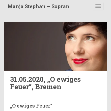
S
Manja Stephan – Sopran
TOGGLE
k
i
p
t
o
m
a
i
n
c
o
n
t
31.05.2020, „O ewiges
e
Feuer“, Bremen
n
t
„O ewiges Feuer“