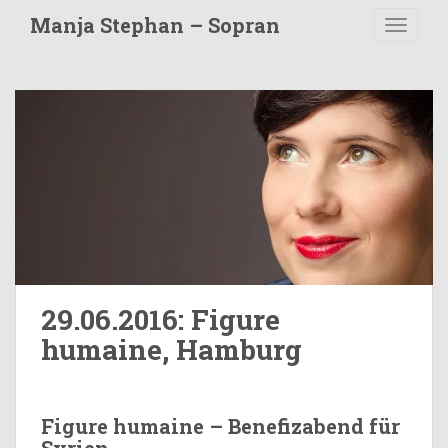
S
Manja Stephan – Sopran
TOGGLE
k
i
p
t
o
m
a
i
n
c
o
n
t
29.06.2016: Figure
e
humaine, Hamburg
n
t
Figure humaine – Benefizabend für