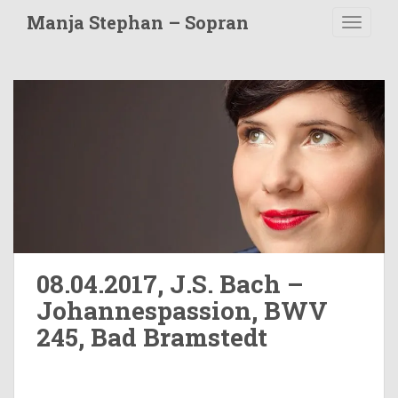
S
Manja Stephan – Sopran
TOGGLE
k
i
p
t
o
m
a
i
n
c
o
n
t
08.04.2017, J.S. Bach –
e
Johannespassion, BWV
n
245, Bad Bramstedt
t