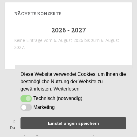
NÄCHSTE KONZERTE
2026 - 2027
Keine Einträge vom 6. August 2026 bis zum 6. August
2027.
Diese Website verwendet Cookies, um Ihnen die
bestmögliche Nutzung der Website zu
gewährleisten.
Weiterlesen
IMPRESSUM
DATENSCHUTZERKLÄRUNG
Technisch (notwendig)
Technisch (notwendig)
Marketing
Marketing
COOKIE-RICHTLINIE (EU)
Diese Website ist durch reCAPTCHA geschützt und es gelten die
Einstellungen speichern
Datenschutzbestimmungen
und
Nutzungsbedingungen
von Google.
Sparkling
Theme von
Colorlib
Powered by
WordPress