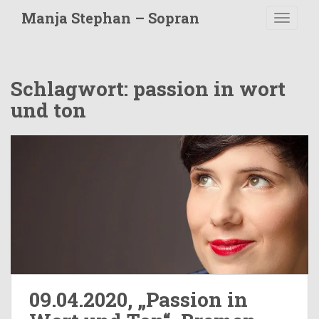
S
Manja Stephan – Sopran
TOGGLE
k
i
p
t
Schlagwort:
passion in wort
o
und ton
m
a
i
n
c
o
n
t
e
n
t
09.04.2020, „Passion in